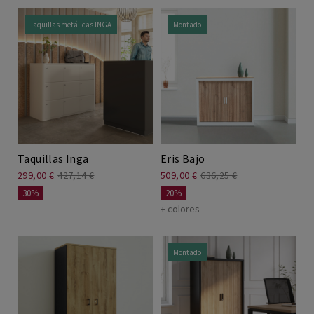
Taquillas metálicas INGA
Montado
Taquillas Inga
Eris Bajo
299,00 €
427,14 €
509,00 €
636,25 €
30%
20%
+ colores
Montado