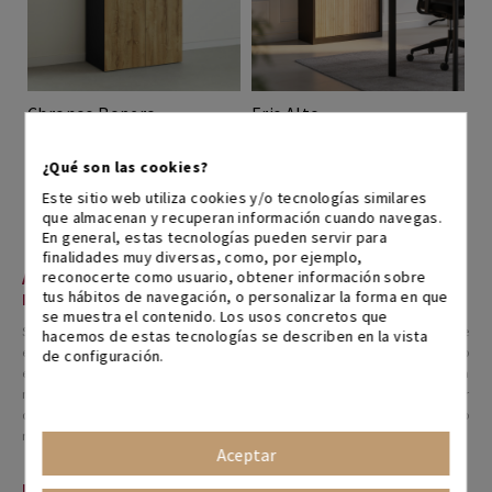
Chronos Ropero
Eris Alto
569,00 €
711,25 €
669,00 €
836,25 €
¿Qué son las cookies?
20%
20%
+ colores
+ colores
Este sitio web utiliza cookies y/o tecnologías similares
que almacenan y recuperan información cuando navegas.
En general, estas tecnologías pueden servir para
finalidades muy diversas, como, por ejemplo,
reconocerte como usuario, obtener información sobre
ARMARIOS DE OFICINA PARA MANTENER EL
tus hábitos de navegación, o personalizar la forma en que
DESORDEN A RAYA
se muestra el contenido. Los usos concretos que
Si te suena familiar la imagen de hileras de documentos y carpetas, que
hacemos de estas tecnologías se describen en la vista
esconden mesas de despacho mal aprovechadas, dejando un mínimo
de configuración.
espacio para trabajar, te resultará de gran utilidad echar un vistazo a
nuestra sección de armarios de oficina para mantener el orden en tu lugar
de trabajo. Parece complicado, pero con el mobiliario adecuado todo
resultará más sencillo y práctico. Armarios de oficina en BIKKOM.
Aceptar
LOS ARMARIOS LOS MEJORES ALIADOS PARA EL