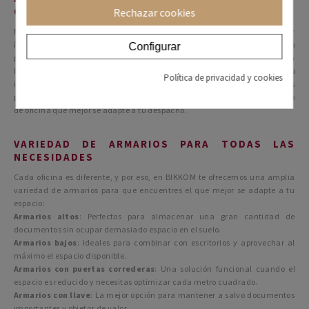
ORDEN DE TU DESPACHO
Rechazar cookies
Más allá de Marie Kondo, el minimalismo y la organización parecen estar
íntimamente relacionados con el bienestar emocional y con la
Configurar
productividad. Las soluciones de almacenaje se perfilan como la
herramienta infalible para tener los despachos y zonas de trabajo
Política de privacidad y cookies
impolutos. Aquí es dónde entran los armarios de oficina, los grandes
protagonistas para mantener el orden. Altos, bajos, encuentra el armario
de oficina que mejor se adapte a tu despacho.
VARIEDAD DE ARMARIOS PARA TODAS LAS
NECESIDADES
Cada oficina es diferente, y por eso, en BIKKOM te ofrecemos una amplia
variedad de armarios para que encuentres el que mejor se adapte a tu
espacio:
Armarios altos
: Perfectos para almacenar una gran cantidad de
documentos sin ocupar demasiado espacio en el suelo.
Armarios bajos
: Ideales para combinar con escritorios y aprovechar al
máximo el espacio disponible.
Armarios con puertas correderas
: Una solución funcional cuando el
espacio es reducido y necesitas optimizar cada metro cuadrado.
Armarios con llave
: La mejor opción para mantener a salvo documentos
importantes y objetos de valor.