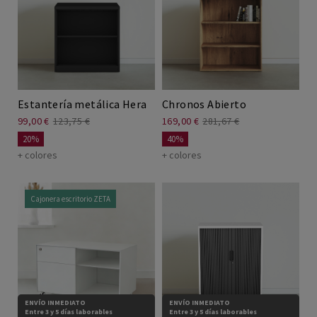
Sillas teletrabajo
Mesas Elevables
Mesa coworking
Estantería metálica Hera
Chronos Abierto
99,00 €
123,75 €
169,00 €
281,67 €
Escritorios teletrabajo
20%
40%
+ colores
+ colores
Cajonera escritorio ZETA
ENVÍO INMEDIATO
ENVÍO INMEDIATO
Entre 3 y 5 días laborables
Entre 3 y 5 días laborables