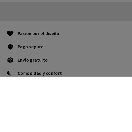
Pasión por el diseño
Pago seguro
Envío gratuito
Comodidad y confort
976 300 119
Lu - Ju: 9.00H a 17.30H.