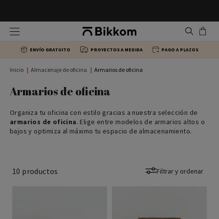
Sillas ergonómicas
Mesas de escritorio Individuales
Armarios de oficina
Mostradores de recepción
ENVÍO GRATUITO
PROYECTOS A MEDIDA
PAGO A PLAZOS
Sillas de dirección
Mesas en L
Cajoneras de escritorio
Mesas Centro
Inicio
Almacenaje de oficina
Armarios de oficina
Sillas para colectividades
Mesas multipuesto oficina
Estanterías y librerías de oficina
Bancada sala de espera
Armarios de oficina
Organiza tu oficina con estilo gracias a nuestra selección de
Sillas de Confidente
Mesas de reuniones
Archivadores
Sillas recepción
armarios de oficina
. Elige entre modelos de armarios altos o
bajos y optimiza al máximo tu espacio de almacenamiento.
Sillas de formación
Mesas Colectividades
10
productos
Filtrar y ordenar
Taburetes de oficina
Mesas de dirección
Sillas giratorias
Mesas Altas