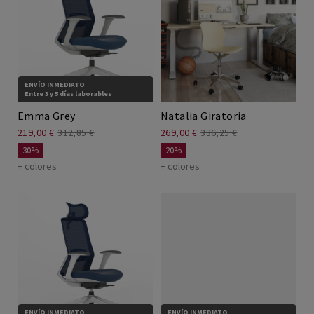
ENVÍO INMEDIATO
Entre 3 y 5 días laborables
Emma Grey
Natalia Giratoria
219,00 €
312,85 €
269,00 €
336,25 €
30%
20%
+ colores
+ colores
ENVÍO INMEDIATO
ENVÍO INMEDIATO