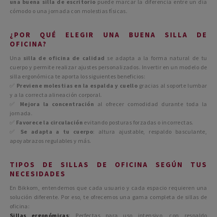
una buena silla de escritorio
puede marcar la diferencia entre un día
cómodo o una jornada con molestias físicas.
¿POR QUÉ ELEGIR UNA BUENA SILLA DE
OFICINA?
Una
silla de oficina de calidad
se adapta a la forma natural de tu
cuerpo y permite realizar ajustes personalizados. Invertir en un modelo de
silla ergonómica te aporta los siguientes beneficios:
✅
Previene molestias en la espalda y cuello
gracias al soporte lumbar
y a la correcta alineación corporal.
✅
Mejora la concentración
al ofrecer comodidad durante toda la
jornada.
✅
Favorece la circulación
evitando posturas forzadas o incorrectas.
✅
Se adapta a tu cuerpo
: altura ajustable, respaldo basculante,
apoyabrazos regulables y más.
TIPOS DE SILLAS DE OFICINA SEGÚN TUS
NECESIDADES
En Bikkom, entendemos que cada usuario y cada espacio requieren una
solución diferente. Por eso, te ofrecemos una gama completa de sillas de
oficina:
Sillas ergonómicas
: Perfectas para uso intensivo, con respaldo