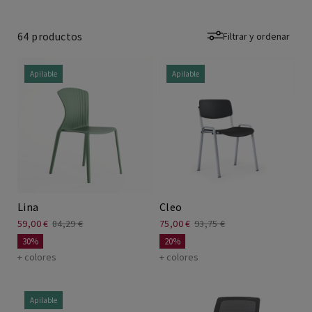
64
productos
Filtrar y ordenar
Sillas teletrabajo
Mesas Elevables
Apilable
Apilable
Mesa coworking
Escritorios teletrabajo
Lina
Cleo
59,00 €
84,29 €
75,00 €
93,75 €
30%
20%
+ colores
+ colores
Apilable