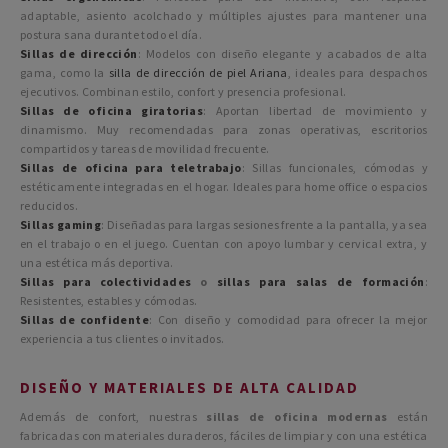
adaptable, asiento acolchado y múltiples ajustes para mantener una
postura sana durante todo el día.
Sillas de dirección
: Modelos con diseño elegante y acabados de alta
gama, como la
silla de dirección de piel Ariana
, ideales para despachos
ejecutivos. Combinan estilo, confort y presencia profesional.
Sillas de oficina giratorias
: Aportan libertad de movimiento y
dinamismo. Muy recomendadas para zonas operativas, escritorios
compartidos y tareas de movilidad frecuente.
Sillas de oficina para teletrabajo
: Sillas funcionales, cómodas y
estéticamente integradas en el hogar. Ideales para home office o espacios
reducidos.
Sillas gaming
: Diseñadas para largas sesiones frente a la pantalla, ya sea
en el trabajo o en el juego. Cuentan con apoyo lumbar y cervical extra, y
una estética más deportiva.
Sillas para colectividades
o
sillas para salas de formación
:
Resistentes, estables y cómodas.
Sillas de confidente
: Con diseño y comodidad para ofrecer la mejor
experiencia a tus clientes o invitados.
DISEÑO Y MATERIALES DE ALTA CALIDAD
Además de confort, nuestras
sillas de oficina modernas
están
fabricadas con materiales duraderos, fáciles de limpiar y con una estética