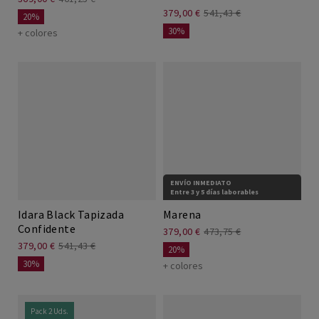
379,00 €
541,43 €
20%
30%
+ colores
ENVÍO INMEDIATO
Entre 3 y 5 días laborables
Idara Black Tapizada
Marena
Confidente
379,00 €
473,75 €
379,00 €
541,43 €
20%
30%
+ colores
Pack 2 Uds.