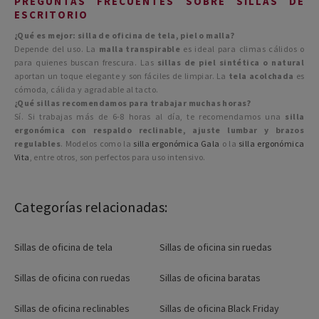
PREGUNTAS FRECUENTES SOBRE SILLAS DE
ESCRITORIO
¿Qué es mejor: silla de oficina de tela, piel o malla?
Depende del uso. La
malla transpirable
es ideal para climas cálidos o
para quienes buscan frescura. Las
sillas de piel sintética o natural
aportan un toque elegante y son fáciles de limpiar. La
tela acolchada
es
cómoda, cálida y agradable al tacto.
¿Qué sillas recomendamos para trabajar muchas horas?
Sí. Si trabajas más de 6-8 horas al día, te recomendamos una
silla
ergonómica con respaldo reclinable, ajuste lumbar y brazos
regulables
. Modelos como la
silla ergonómica Gala
o la
silla ergonómica
Vita
, entre otros, son perfectos para uso intensivo.
Categorías relacionadas:
Sillas de oficina de tela
Sillas de oficina sin ruedas
Sillas de oficina con ruedas
Sillas de oficina baratas
Sillas de oficina reclinables
Sillas de oficina Black Friday