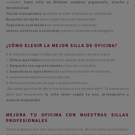
cuidada.
Cada silla de Bikkom combina ergonomía, diseño y
durabilidad:
Tejido transpirable
que evita el calor y favorece la ventilación.
Respaldo de malla
para mayor frescura y flexibilidad.
Tapizados acolchados
en colores neutros o vibrantes.
Cueros sintéticos o naturales
, para un acabado más elegante.
¿CÓMO ELEGIR LA MEJOR SILLA DE OFICINA?
A la hora de escoger tu silla, ten en cuenta estos consejos clave:
1.
Altura ajustable
que te permita apoyar bien los pies en el suelo.
2.
Respaldo con soporte lumbar
y función reclinable.
3.
Apoyabrazos ajustables
para aliviar la tensión de hombros.
4. Asiento densidad firme pero cómodo.
5. Mecanismos fáciles de usar y ajustes intuitivos.
¿No sabes qué silla de oficina se adapta a tus necesidades? Te asesoramos
para que encuentres
la silla ideal según tu uso, presupuesto y
espacio disponible
.
MEJORA TU OFICINA CON NUESTRAS SILLAS
PROFESIONALES
Tanto si buscas una silla para uso intensivo en oficina como para trabajar
desde casa, en Bikkom encontrarás modelos versátiles, ergonómicos y con