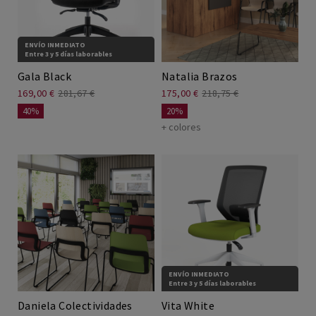
ENVÍO INMEDIATO
Entre 3 y 5 días laborables
Gala Black
Natalia Brazos
169,00 €
281,67 €
175,00 €
218,75 €
40%
20%
+ colores
ENVÍO INMEDIATO
Entre 3 y 5 días laborables
Daniela Colectividades
Vita White