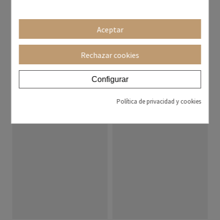
Aceptar
ENVÍO INMEDIATO
Rechazar cookies
Entre 3 y 5 días laborables
Diana Plus
Natalia Taburete Ruedas
Configurar
269,00 €
448,33 €
269,00 €
336,25 €
40%
20%
Política de privacidad y cookies
+ colores
+ colores