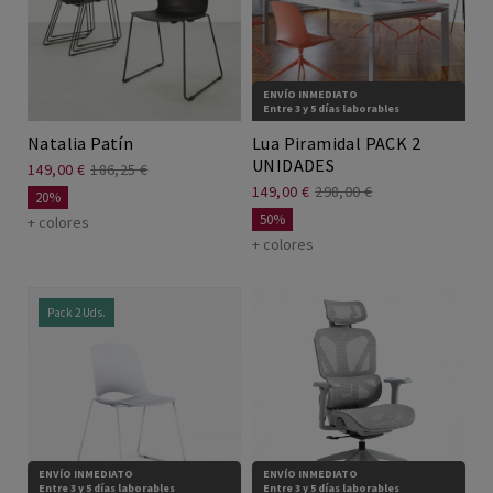
ENVÍO INMEDIATO
Entre 3 y 5 días laborables
Natalia Patín
Lua Piramidal PACK 2
UNIDADES
149,00 €
186,25 €
149,00 €
298,00 €
20%
50%
+ colores
+ colores
Pack 2 Uds.
ENVÍO INMEDIATO
ENVÍO INMEDIATO
Entre 3 y 5 días laborables
Entre 3 y 5 días laborables