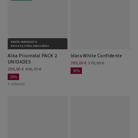
ENVÍO INMEDIATO
Entre 3 y 5 días laborables
Alba Piramidal PACK 2
Idara White Confidente
UNIDADES
399,00 €
570,00 €
399,00 €
498,75 €
30%
20%
+ colores