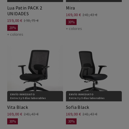
Lua Patin PACK 2
Mira
UNIDADES
169,00 €
241,43 €
159,00 €
198,75 €
30%
20%
+ colores
+ colores
ENVÍO INMEDIATO
ENVÍO INMEDIATO
Entre 3 y 5 días laborables
Entre 3 y 5 días laborables
Vita Black
Sofia Black
169,00 €
241,43 €
169,00 €
241,43 €
30%
30%