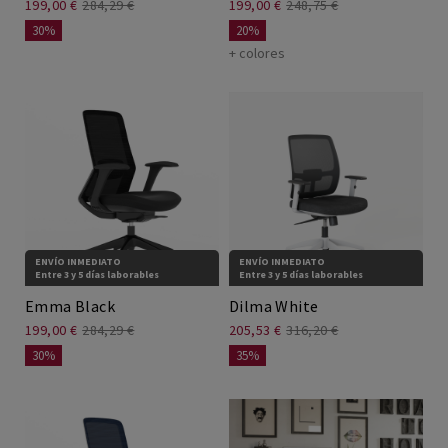
199,00 €
284,29 €
199,00 €
248,75 €
30%
20%
+ colores
ENVÍO INMEDIATO
ENVÍO INMEDIATO
Entre 3 y 5 días laborables
Entre 3 y 5 días laborables
Emma Black
Dilma White
199,00 €
284,29 €
205,53 €
316,20 €
30%
35%