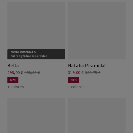
ENVÍO INMEDIATO
Entre 3 y 5 días laborables
Bella
Natalia Piramidal
299,00 €
498,33 €
319,00 €
398,75 €
40%
20%
+ colores
+ colores