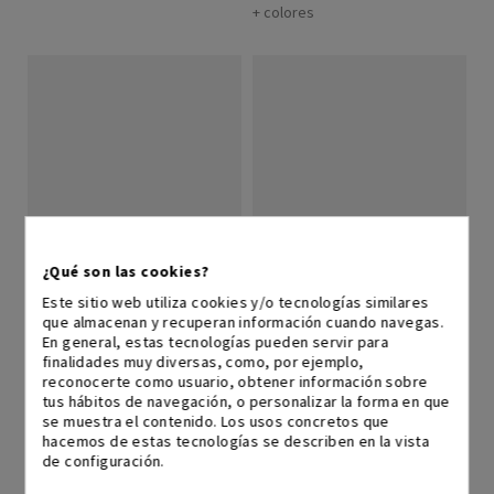
+ colores
¿Qué son las cookies?
Cleo Bancada
Lisa
Este sitio web utiliza cookies y/o tecnologías similares
249,00 €
311,25 €
249,00 €
311,25 €
que almacenan y recuperan información cuando navegas.
En general, estas tecnologías pueden servir para
20%
20%
finalidades muy diversas, como, por ejemplo,
+ colores
+ colores
reconocerte como usuario, obtener información sobre
tus hábitos de navegación, o personalizar la forma en que
se muestra el contenido. Los usos concretos que
hacemos de estas tecnologías se describen en la vista
de configuración.