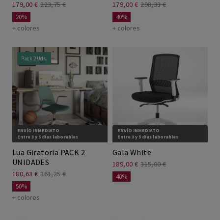
179,00 €
223,75 €
179,00 €
298,33 €
20%
40%
+ colores
+ colores
Pack 2 Uds.
ENVÍO INMEDIATO
ENVÍO INMEDIATO
Entre 3 y 5 días laborables
Entre 3 y 5 días laborables
Lua Giratoria PACK 2
Gala White
UNIDADES
189,00 €
315,00 €
180,63 €
361,25 €
40%
50%
+ colores