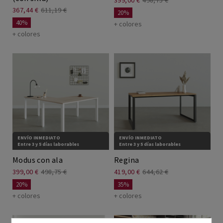
399,00 €
498,75 €
367,44 €
611,19 €
20%
40%
+ colores
+ colores
ENVÍO INMEDIATO
ENVÍO INMEDIATO
Entre 3 y 5 días laborables
Entre 3 y 5 días laborables
Modus con ala
Regina
399,00 €
498,75 €
419,00 €
644,62 €
20%
35%
+ colores
+ colores