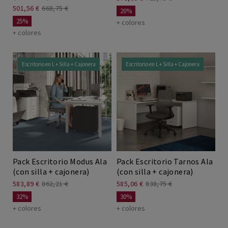
501,56 €
668,75 €
20%
25%
+ colores
+ colores
Escritorio en L + Silla + Cajonera
Escritorio en L + Silla + Cajonera
Pack Escritorio Modus Ala
Pack Escritorio Tarnos Ala
(con silla + cajonera)
(con silla + cajonera)
583,89 €
862,21 €
585,06 €
838,75 €
32%
30%
+ colores
+ colores