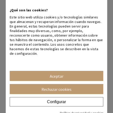
¡Separadores incluidos!
Escritorio + Silla + Cajonera
¿Qué son las cookies?
Este sitio web utiliza cookies y/o tecnologías similares
que almacenan y recuperan información cuando navegas.
En general, estas tecnologías pueden servir para
finalidades muy diversas, como, por ejemplo,
reconocerte como usuario, obtener información sobre
ENVÍO INMEDIATO
tus hábitos de navegación, o personalizar la forma en que
Entre 3 y 5 días laborables
se muestra el contenido. Los usos concretos que
hacemos de estas tecnologías se describen en la vista
Bench Modus
Pack escritorio Delta (con
de configuración.
silla + cajonera)
439,00 €
548,75 €
471,56 €
708,75 €
20%
33%
+ colores
+ colores
Aceptar
Rechazar cookies
Configurar