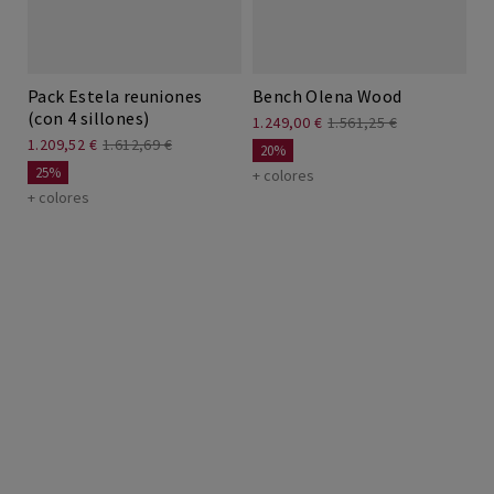
Pack Estela reuniones
Bench Olena Wood
(con 4 sillones)
1.249,00 €
1.561,25 €
1.209,52 €
1.612,69 €
20%
25%
+ colores
+ colores