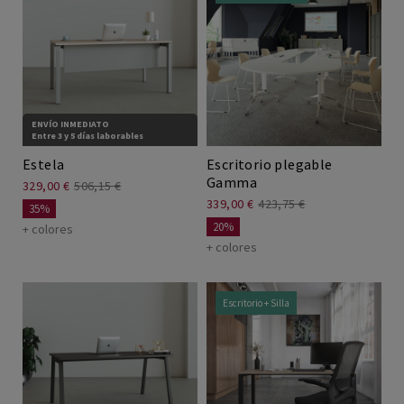
ENVÍO INMEDIATO
Entre 3 y 5 días laborables
Estela
Escritorio plegable
Gamma
329,00 €
506,15 €
339,00 €
423,75 €
35%
20%
+ colores
+ colores
Escritorio + Silla