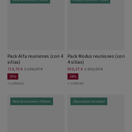
Pack Alfa reuniones (con 4
Pack Modus reuniones (con
sillas)
4 sillas)
719,70 €
1.106,07 €
850,37 €
1.292,59 €
35%
34%
+ colores
+ colores
Mesa de reuniones + Sillones
¡Separadores incluidos!