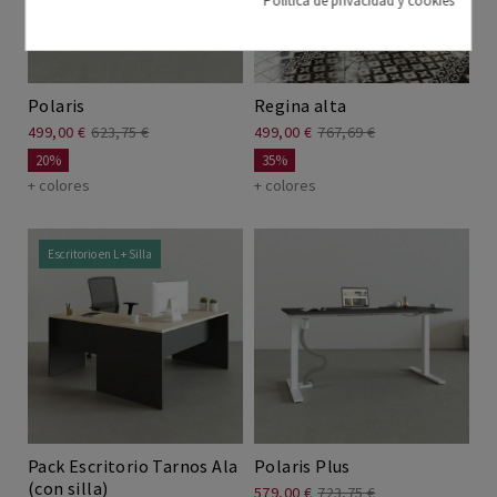
Política de privacidad y cookies
Polaris
Regina alta
499,00 €
623,75 €
499,00 €
767,69 €
20%
35%
+ colores
+ colores
Escritorio en L + Silla
Pack Escritorio Tarnos Ala
Polaris Plus
(con silla)
579,00 €
723,75 €