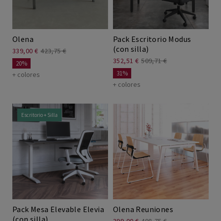
Olena
Pack Escritorio Modus
(con silla)
339,00 €
423,75 €
352,51 €
509,71 €
20%
31%
+ colores
+ colores
Escritorio + Silla
Pack Mesa Elevable Elevia
Olena Reuniones
(con silla)