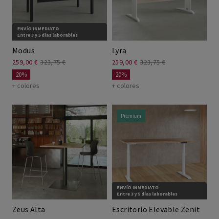
ENVÍO INMEDIATO
Entre 3 y 5 días laborables
Modus
Lyra
259,00 €
323,75 €
259,00 €
323,75 €
20%
20%
+ colores
+ colores
Premium
ENVÍO INMEDIATO
Entre 3 y 5 días laborables
Zeus Alta
Escritorio Elevable Zenit