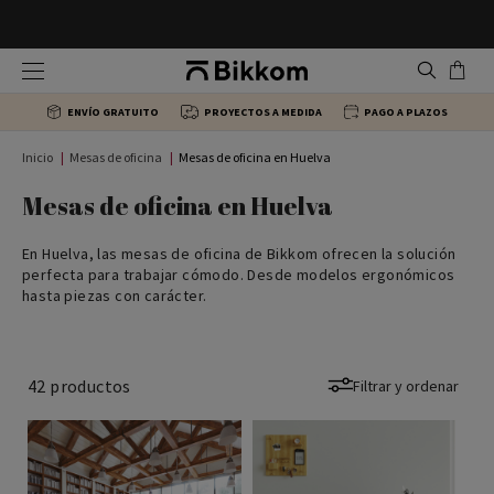
Sillas ergonómicas
Mesas de escritorio Individuales
Armarios de oficina
Mostradores de recepción
ENVÍO GRATUITO
PROYECTOS A MEDIDA
PAGO A PLAZOS
Sillas de dirección
Mesas en L
Cajoneras de escritorio
Mesas Centro
Inicio
Mesas de oficina
Mesas de oficina en Huelva
Sillas para colectividades
Mesas multipuesto oficina
Estanterías y librerías de oficina
Bancada sala de espera
Mesas de oficina en Huelva
En Huelva, las mesas de oficina de Bikkom ofrecen la solución
Sillas de Confidente
Mesas de reuniones
Archivadores
Sillas recepción
perfecta para trabajar cómodo. Desde modelos ergonómicos
hasta piezas con carácter.
Sillas de formación
Mesas Colectividades
42
productos
Filtrar y ordenar
Taburetes de oficina
Mesas de dirección
Sillas giratorias
Mesas Altas