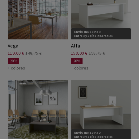
Sillas teletrabajo
Mesas Elevables
ENVÍO INMEDIATO
Entre 3 y 5 días laborables
Mesa coworking
Vega
Alfa
119,00 €
148,75 €
159,00 €
198,75 €
Escritorios teletrabajo
20%
20%
+ colores
+ colores
ENVÍO INMEDIATO
Entre 3 y 5 días laborables