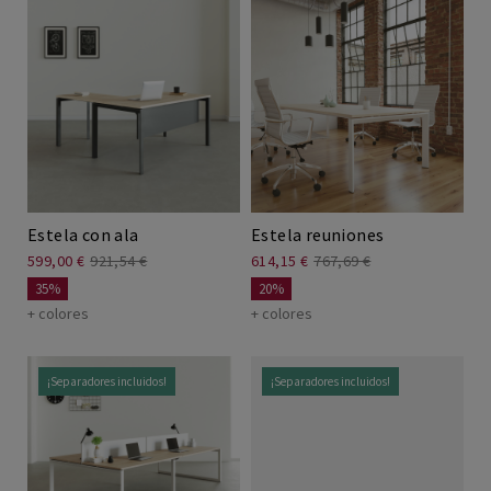
Estela con ala
Estela reuniones
599,00 €
921,54 €
614,15 €
767,69 €
35%
20%
+ colores
+ colores
¡Separadores incluidos!
¡Separadores incluidos!