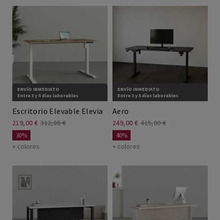
ENVÍO INMEDIATO
ENVÍO INMEDIATO
Entre 3 y 5 días laborables
Entre 3 y 5 días laborables
Escritorio Elevable Elevia
Aero
219,00 €
312,86 €
249,00 €
415,00 €
30%
40%
+ colores
+ colores