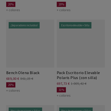
20%
20%
+ colores
+ colores
¡Separadores incluidos!
Escritorio elevable + Silla
Bench Olena Black
Pack Escritorio Elevable
Polaris Plus (con silla)
689,00 €
861,25 €
697,73 €
1.005,42 €
20%
31%
+ colores
+ colores
Mesa de reuniones + Sillas
Mesa de reuniones + Sillas