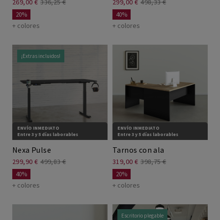
269,00 €
336,25 €
299,00 €
498,33 €
20%
40%
+ colores
+ colores
¡Extras incluidos!
ENVÍO INMEDIATO
ENVÍO INMEDIATO
Entre 3 y 5 días laborables
Entre 3 y 5 días laborables
Nexa Pulse
Tarnos con ala
299,90 €
499,83 €
319,00 €
398,75 €
40%
20%
+ colores
+ colores
Escritorio plegable