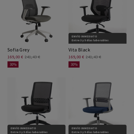
Sillas teletrabajo
Mesas Elevables
Mesa coworking
ENVÍO INMEDIATO
Entre 3 y 5 días laborables
Sofia Grey
Vita Black
Escritorios teletrabajo
169,00 €
241,43 €
169,00 €
241,43 €
30%
30%
ENVÍO INMEDIATO
ENVÍO INMEDIATO
Entre 3 y 5 días laborables
Entre 3 y 5 días laborables