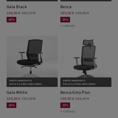
Gala Black
Becca
169,00 €
281,67 €
189,00 €
270,00 €
40%
30%
+ colores
ENVÍO INMEDIATO
ENVÍO INMEDIATO
Entre 3 y 5 días laborables
Entre 3 y 5 días laborables
Gala White
Becca Grey Plus
189,00 €
315,00 €
199,00 €
284,29 €
40%
30%
+ colores