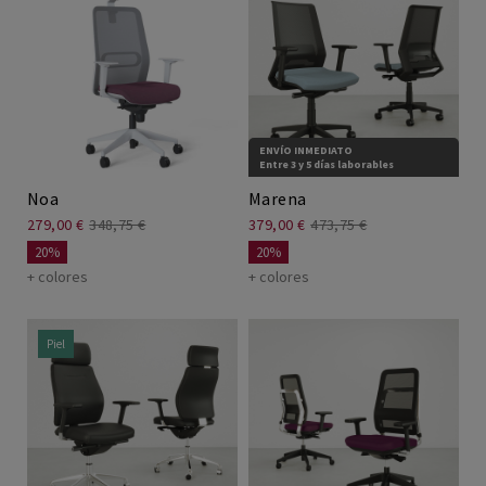
ENVÍO INMEDIATO
Entre 3 y 5 días laborables
Noa
Marena
279,00 €
348,75 €
379,00 €
473,75 €
20%
20%
+ colores
+ colores
Piel