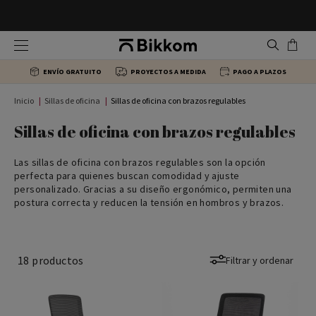
Sillas ergonómicas
Mesas de escritorio Individuales
Armarios de oficina
Mostradores de recepción
ENVÍO GRATUITO
PROYECTOS A MEDIDA
PAGO A PLAZOS
Sillas de dirección
Mesas en L
Cajoneras de escritorio
Mesas Centro
Inicio
Sillas de oficina
Sillas de oficina con brazos regulables
Sillas para colectividades
Mesas multipuesto oficina
Estanterías y librerías de oficina
Bancada sala de espera
Sillas de oficina con brazos regulables
Las sillas de oficina con brazos regulables son la opción
Sillas de Confidente
Mesas de reuniones
Archivadores
Sillas recepción
perfecta para quienes buscan comodidad y ajuste
personalizado. Gracias a su diseño ergonómico, permiten una
postura correcta y reducen la tensión en hombros y brazos.
Sillas de formación
Mesas Colectividades
18
productos
Filtrar y ordenar
Taburetes de oficina
Mesas de dirección
Sillas giratorias
Mesas Altas