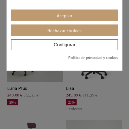
228,20 €
326,00 €
229,00 €
286,25 €
30%
20%
+ colores
Aceptar
Rechazar cookies
Configurar
Política de privacidad y cookies
Luna Plus
Lisa
249,00 €
311,25 €
249,00 €
311,25 €
20%
20%
+ colores