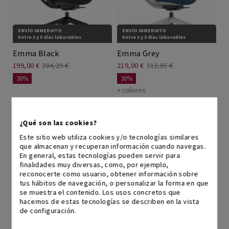
ENVÍO INMEDIATO
ENVÍO INMEDIATO
Entre 3 y 5 días laborables
Entre 3 y 5 días laborables
Emma Black
Emma Grey
199,00 €
284,29 €
219,00 €
312,85 €
30%
30%
+ colores
¿Qué son las cookies?
Este sitio web utiliza cookies y/o tecnologías similares
que almacenan y recuperan información cuando navegas.
En general, estas tecnologías pueden servir para
finalidades muy diversas, como, por ejemplo,
reconocerte como usuario, obtener información sobre
tus hábitos de navegación, o personalizar la forma en que
se muestra el contenido. Los usos concretos que
ENVÍO INMEDIATO
ENVÍO INMEDIATO
hacemos de estas tecnologías se describen en la vista
Entre 3 y 5 días laborables
Entre 3 y 5 días laborables
de configuración.
Emma Plus
Luna