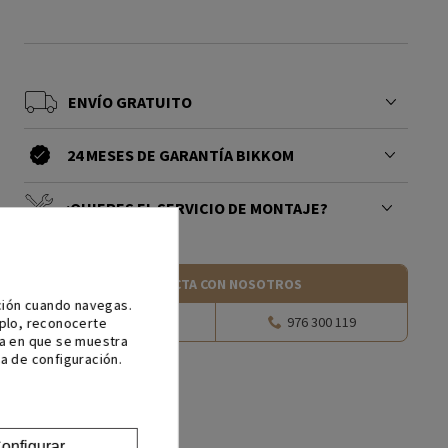
ENVÍO GRATUITO
24 MESES DE GARANTÍA BIKKOM
¿QUIERES EL SERVICIO DE MONTAJE?
CONTACTA CON NOSOTROS
ación cuando navegas.
Escríbenos
976 300 119
mplo, reconocerte
ma en que se muestra
a de configuración.
onfigurar