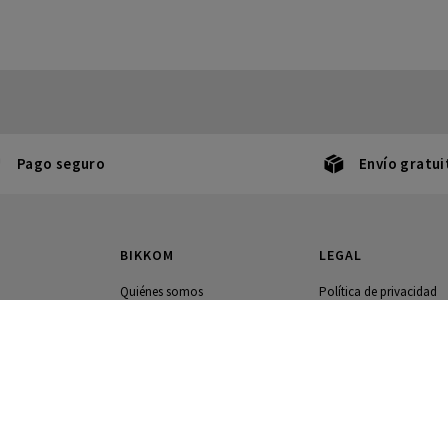
Pago seguro
Envío gratui
BIKKOM
LEGAL
Quiénes somos
Política de privacidad
a
Contacto
Política de cookies
Terminos y condiciones
Envíos y devoluciones
g
Configuración de cooki