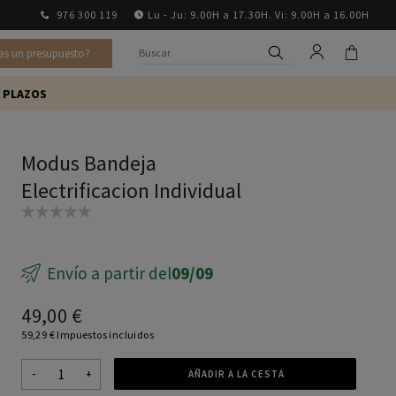
976 300 119
Lu - Ju: 9.00H a 17.30H. Vi: 9.00H a 16.00H
as un presupuesto?
 PLAZOS
Modus Bandeja
Electrificacion Individual
Envío a partir del
09/09
49,00 €
59,29 € Impuestos incluidos
-
+
AÑADIR A LA CESTA