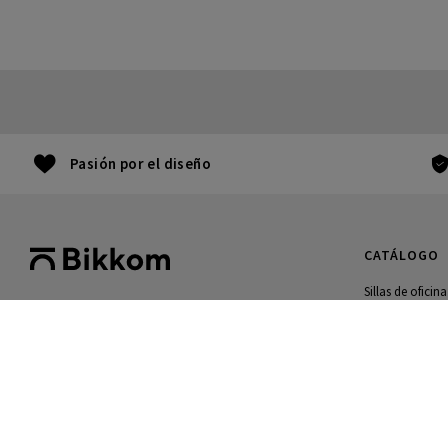
Pasión por el diseño
CATÁLOGO
Sillas de oficina
Mesas de oficin
976 300 119
Archivo
Lu - Ju: 9.00H a 17.30H.
Mostradores
Vi: 9.00H a 16.00H
Muebles gamin
Black Friday