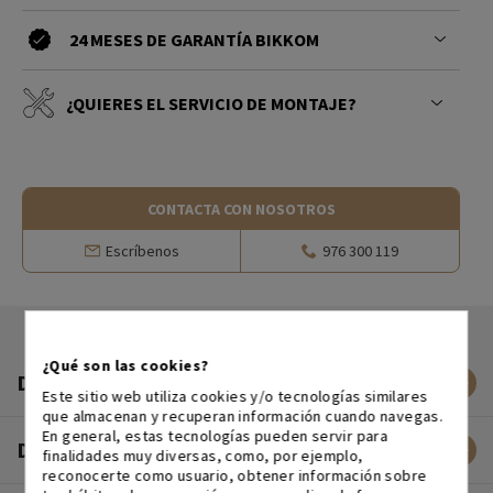
24 MESES DE GARANTÍA BIKKOM
¿QUIERES EL SERVICIO DE MONTAJE?
CONTACTA CON NOSOTROS
Escríbenos
976 300 119
¿Qué son las cookies?
DESCRIPCIÓN
Este sitio web utiliza cookies y/o tecnologías similares
que almacenan y recuperan información cuando navegas.
En general, estas tecnologías pueden servir para
DATOS TÉCNICOS
finalidades muy diversas, como, por ejemplo,
reconocerte como usuario, obtener información sobre