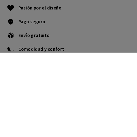
Pasión por el diseño
Pago seguro
Envío gratuito
Comodidad y confort
976 300 119
Lu - Ju: 9.00H a 17.30H.
Vi: 9.00H a 16.00H