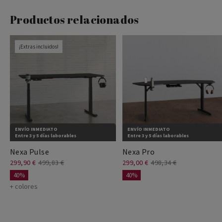
Productos relacionados
¡Extras incluidos!
ENVÍO INMEDIATO
ENVÍO INMEDIATO
Entre 3 y 5 días laborables
Entre 3 y 5 días laborables
Nexa Pulse
Nexa Pro
299,90 €
499,83 €
299,00 €
498,34 €
40%
40%
+ colores