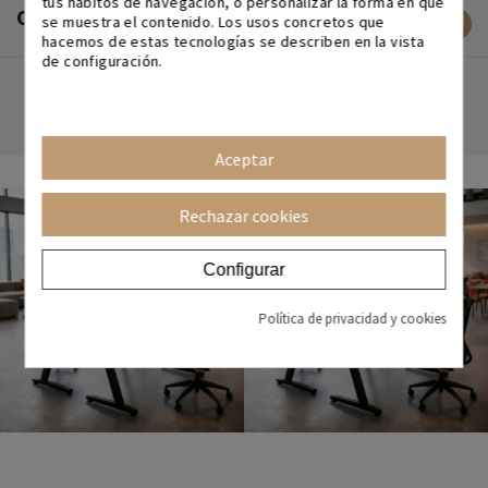
tus hábitos de navegación, o personalizar la forma en que
OPINIONES DE CLIENTES
se muestra el contenido. Los usos concretos que
hacemos de estas tecnologías se describen en la vista
de configuración.
Aceptar
Rechazar cookies
Configurar
Política de privacidad y cookies