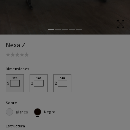
Sillas teletrabajo
Mesas Elevables
Mesa coworking
Nexa Z
Escritorios teletrabajo
Dimensiones
Sobre
Negro
Blanco
Estructura