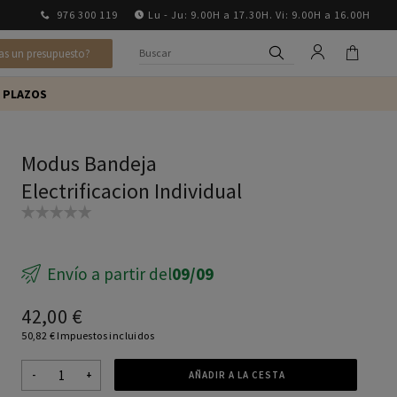
976 300 119
Lu - Ju: 9.00H a 17.30H. Vi: 9.00H a 16.00H
as un presupuesto?
 PLAZOS
Modus Bandeja
Electrificacion Individual
Envío a partir del
09/09
42,00 €
50,82 € Impuestos incluidos
-
+
AÑADIR A LA CESTA