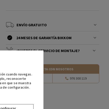
ENVÍO GRATUITO
24 MESES DE GARANTÍA BIKKOM
¿QUIERES EL SERVICIO DE MONTAJE?
CONTACTA CON NOSOTROS
ación cuando navegas.
Escríbenos
976 300 119
mplo, reconocerte
ma en que se muestra
a de configuración.
onfigurar