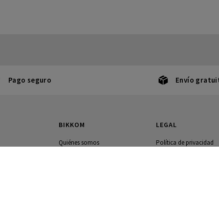
Pago seguro
Envío gratui
BIKKOM
LEGAL
Quiénes somos
Política de privacidad
a
Contacto
Política de cookies
Terminos y condiciones
Envíos y devoluciones
g
Configuración de cooki