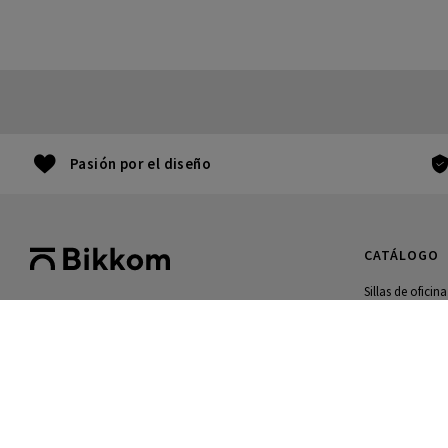
Pasión por el diseño
CATÁLOGO
Sillas de oficina
Mesas de oficin
976 300 119
Archivo
Lu - Ju: 9.00H a 17.30H.
Mostradores
Vi: 9.00H a 16.00H
Muebles gamin
Black Friday