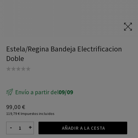
Sillas teletrabajo
Mesas Elevables
Mesa coworking
Estela/Regina Bandeja Electrificacion
Doble
Escritorios teletrabajo
Envío a partir del
09/09
99,00 €
119,79 € Impuestos incluidos
-
+
AÑADIR A LA CESTA