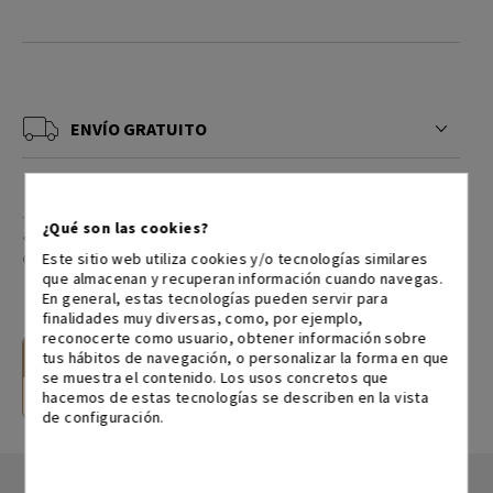
ENVÍO GRATUITO
24 MESES DE GARANTÍA BIKKOM
¿Qué son las cookies?
¿QUIERES EL SERVICIO DE MONTAJE?
Este sitio web utiliza cookies y/o tecnologías similares
que almacenan y recuperan información cuando navegas.
En general, estas tecnologías pueden servir para
finalidades muy diversas, como, por ejemplo,
reconocerte como usuario, obtener información sobre
CONTACTA CON NOSOTROS
tus hábitos de navegación, o personalizar la forma en que
se muestra el contenido. Los usos concretos que
hacemos de estas tecnologías se describen en la vista
Escríbenos
976 300 119
de configuración.