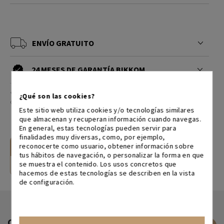
ENVÍO GRATUITO
24 MESES DE GARANTÍA BIKKOM
¿Qué son las cookies?
¿QUIERES EL SERVICIO DE MONTAJE?
Este sitio web utiliza cookies y/o tecnologías similares
que almacenan y recuperan información cuando navegas.
En general, estas tecnologías pueden servir para
finalidades muy diversas, como, por ejemplo,
reconocerte como usuario, obtener información sobre
CONTACTA CON NOSOTROS
tus hábitos de navegación, o personalizar la forma en que
se muestra el contenido. Los usos concretos que
Escríbenos
976 300 119
hacemos de estas tecnologías se describen en la vista
de configuración.
OPINIONES DE CLIENTES