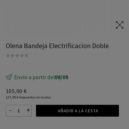
Sillas teletrabajo
Mesas Elevables
Mesa coworking
Olena Bandeja Electrificacion Doble
Escritorios teletrabajo
Envío a partir del
09/09
105,00 €
127,05 € Impuestos incluidos
-
+
AÑADIR A LA CESTA